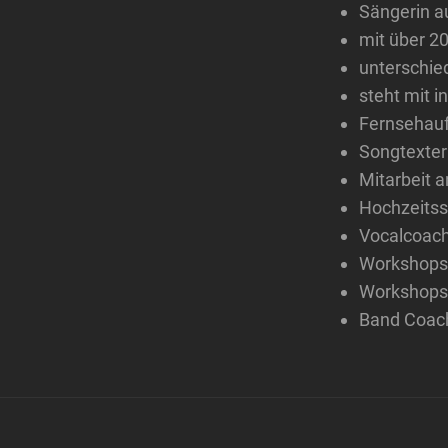
Sängerin 
mit über 2
unterschied
steht mit i
Fernsehauft
Songtexter
Mitarbeit 
Hochzeitss
Vocalcoac
Workshops
Workshops 
Band Coac