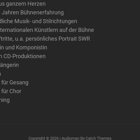
aus ganzem Herzen
0 Jahren Bühnenerfahrung
liche Musik- und Stilrichtungen
nternationalen Künstlern auf der Bühne
ritte, u.a. persönliches Portrait SWR
in und Komponistin
an CD-Produktionen
ängerin
h
 für Gesang
für Chor
hing
Copyright © 2026
|
Audioman By
Catch Themes